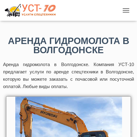
П
Е
Р
Е
АРЕНДА ГИДРОМОЛОТА В
К
Л
ВОЛГОДОНСКЕ
Ю
Ч
И
Аренда гидромолота в Волгодонске. Компания УСТ-10
Т
предлагает услуги по аренде спецтехники в Волгодонске,
Ь
которую вы можете заказать с почасовой или посуточной
Н
А
оплатой. Любые виды оплаты.
В
И
Г
А
Ц
И
Ю