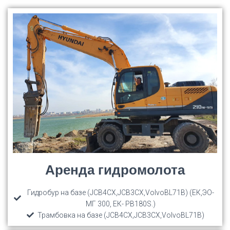
Аренда гидромолота
Гидробур на базе (JCB4CX,JCB3CX,VolvoBL71B) (ЕК,ЭО-
МГ 300, ЕК- РВ180S.)
Трамбовка на базе (JCB4CX,JCB3CX,VolvoBL71B)