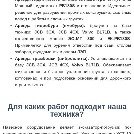
Мощный гидромолот
PB180S
и его аналоги. Идеальное
решение для разрушения прочных конструкций, скальных
пород и работы в сложных грунтах.
Аренда гидробура (ямобура).
Доступен на базе
техники:
JCB 3CX, JCB 4CX, Volvo BL71B
, а также
отечественных машин
ЭО-МГ 300
и
ЕК-РВ180S
.
Применяется для бурения отверстий под сваи, столбы
заборов, фундаменты и опоры ЛЭП.
Аренда трамбовки (виброплиты).
Устанавливается на
базу
JCB 3CX, JCB 4CX, Volvo BL71B
. Обеспечивает
качественное и быстрое уплотнение грунта в траншеях,
котлованах и при подготовке оснований для дорожного
строительства.
Для каких работ подходит наша
техника?
Навесное оборудование делает экскаватор-погрузчик по-
настоящему универсальной машиной. Услуги компании УСТ-10