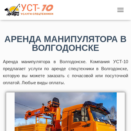
П
Е
Р
Е
АРЕНДА МАНИПУЛЯТОРА В
К
Л
ВОЛГОДОНСКЕ
Ю
Ч
И
Аренда манипулятора в Волгодонске. Компания УСТ-10
Т
предлагает услуги по аренде спецтехники в Волгодонске,
Ь
которую вы можете заказать с почасовой или посуточной
Н
А
оплатой. Любые виды оплаты.
В
И
Г
А
Ц
И
Ю