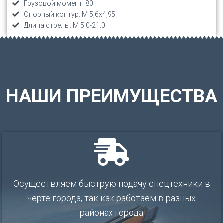
Грузовой момент: 80
Опорный контур: М 5,6х4,95
Длина стрелы: М 5.0-21.0
НАШИ ПРЕИМУЩЕСТВА
Oсущеcтвляeм быcтрую подачу спeцтеxники в
черте города, так как работаем в разных
районах города