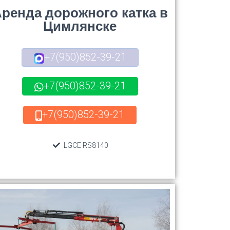
ренда дорожного катка в
Цимлянске
+7(950)852-39-21
+7(950)852-39-21
+7(950)852-39-21
LGCE RS8140