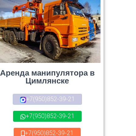
Аренда манипулятора в
Цимлянске
+7(950)852-39-21
+7(950)852-39-21
+7(950)852-39-21