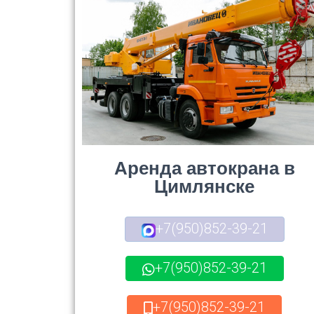
Аренда автокрана в
Цимлянске
+7(950)852-39-21
+7(950)852-39-21
+7(950)852-39-21