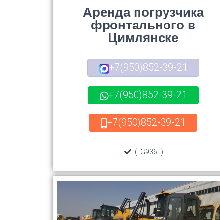
Аренда погрузчика
фронтального в
Цимлянске
+7(950)852-39-21
+7(950)852-39-21
+7(950)852-39-21
(LG936L)