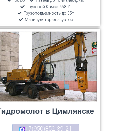
ISUZU
Газель до тонн (лебедка)
Грузовой Камаз-65801
Грузоподъемность до 35т
Манипулятор-эвакуатор
Гидромолот в Цимлянске
+7(950)852-39-21