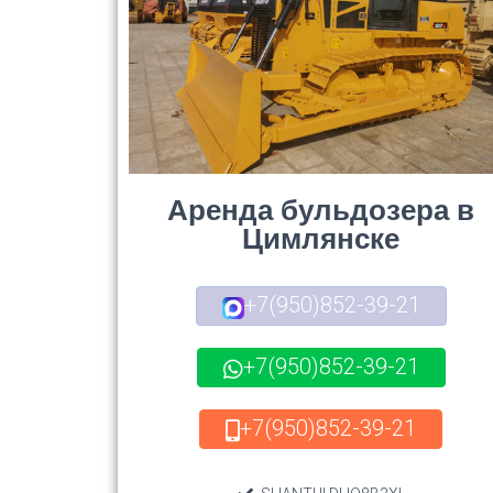
Аренда бульдозера в
Цимлянске
+7(950)852-39-21
+7(950)852-39-21
+7(950)852-39-21