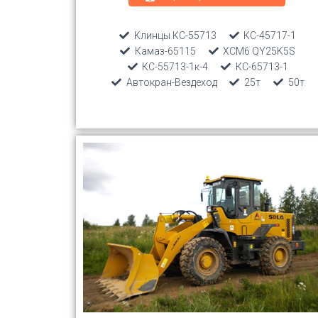
Клинцы КС-55713
КС-45717-1
Камаз-65115
ХСМ6 QY25K5S
КС-55713-1к-4
КС-65713-1
Автокран-Вездеход
25т
50т