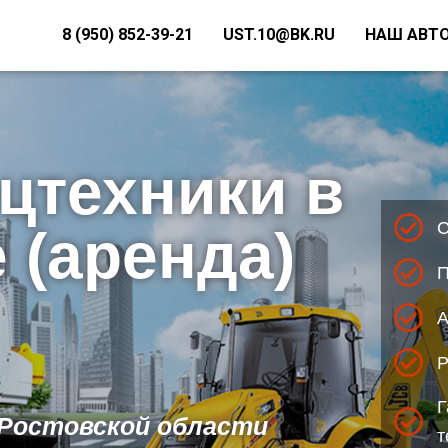
8 (950) 852-39-21
UST.10@BK.RU
НАШ АВТ
цтехники в
С
 (аренда)
П
А
Р
Г
 Ростовской области
т