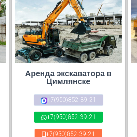
Аренда экскаватора в
Цимлянске
+7(950)852-39-21
+7(950)852-39-21
+7(950)852-39-21