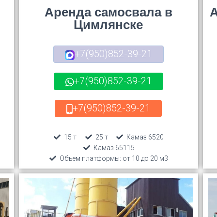
Аренда самосвала в
А
Цимлянске
+7(950)852-39-21
+7(950)852-39-21
+7(950)852-39-21
15 т
25 т
Камаз 6520
Камаз 65115
Объем платформы: от 10 до 20 м3