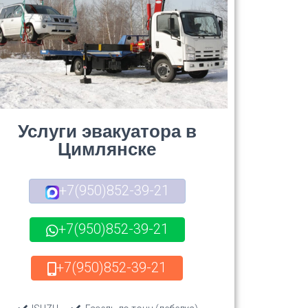
Услуги эвакуатора в
Цимлянске
+7(950)852-39-21
+7(950)852-39-21
+7(950)852-39-21