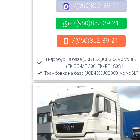
+7(950)852-39-21
+7(950)852-39-21
+7(950)852-39-21
Гидробур на базе (JCB4CX,JCB3CX,VolvoBL71
(ЕК,ЭО-МГ 300, ЕК- РВ180S.)
Трамбовка на базе (JCB4CX,JCB3CX,VolvoBL7