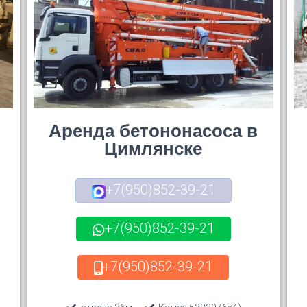
Аренда бетононасоса в
Цимлянске
+7(950)852-39-21
+7(950)852-39-21
+7(950)852-39-21