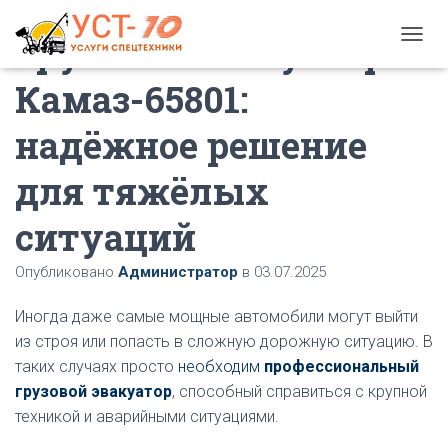
Грузовой эвакуатор
П
Е
Камаз-65801:
Р
Е
К
надёжное решение
Л
Ю
для тяжёлых
Ч
И
ситуаций
Т
Ь
Н
Опубликовано
Администратор
в
03.07.2025
А
В
Иногда даже самые мощные автомобили могут выйти
И
Г
из строя или попасть в сложную дорожную ситуацию. В
А
таких случаях просто
необходим
профессиональный
Ц
грузовой эвакуатор
, способный справиться с крупной
И
Ю
техникой и аварийными ситуациями.