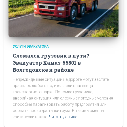
УСЛУГИ ЭВАКУАТОРА
Сломался грузовик в пути?
Эвакуатор Камаз-65801 в
Волгодонске и районе
Непредвиденные ситуации на дороге могут застать
врасплох любого водителя или владельца
транспортного парка. Поломка грузовика,
аварийная ситуация или сложные погодные условия
способны парализовать работу предприятия или
сорвать сроки доставки груза. В такие моменты
критически важно
Читать дальше…