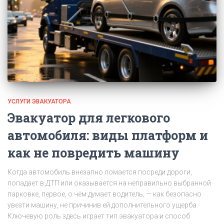
УСЛУГИ ЭВАКУАТОРА
Эвакуатор для легкового
автомобиля: виды платформ и
как не повредить машину
Когда автомобиль внезапно ломается посреди дороги,
попадает в ДТП или оказывается на неправильно выбранной
парковке, первое, о чём думает водитель, — как безопасно
увезти машину, не причинив ей дополнительного ущерба.
Ключевую роль здесь играет тип эвакуатора и способ