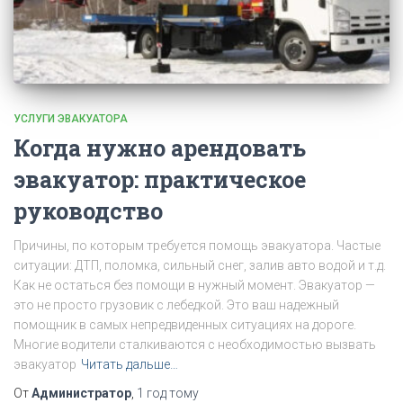
УСЛУГИ ЭВАКУАТОРА
Когда нужно арендовать
эвакуатор: практическое
руководство
Причины, по которым требуется помощь эвакуатора. Частые
ситуации: ДТП, поломка, сильный снег, залив авто водой и т.д.
Как не остаться без помощи в нужный момент. Эвакуатор —
это не просто грузовик с лебедкой. Это ваш надежный
помощник в самых непредвиденных ситуациях на дороге.
Многие водители сталкиваются с необходимостью вызвать
эвакуатор
Читать дальше…
От
Администратор
,
1 год
тому