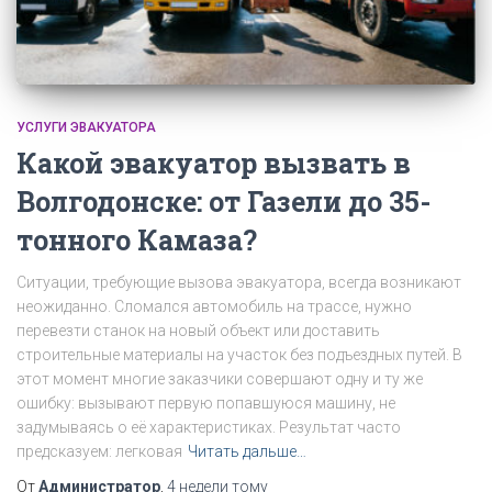
УСЛУГИ ЭВАКУАТОРА
Какой эвакуатор вызвать в
Волгодонске: от Газели до 35-
тонного Камаза?
Ситуации, требующие вызова эвакуатора, всегда возникают
неожиданно. Сломался автомобиль на трассе, нужно
перевезти станок на новый объект или доставить
строительные материалы на участок без подъездных путей. В
этот момент многие заказчики совершают одну и ту же
ошибку: вызывают первую попавшуюся машину, не
задумываясь о её характеристиках. Результат часто
предсказуем: легковая
Читать дальше…
От
Администратор
,
4 недели
тому