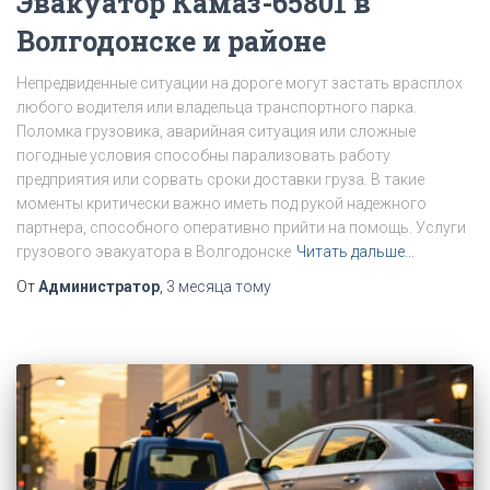
Эвакуатор Камаз-65801 в
Волгодонске и районе
Непредвиденные ситуации на дороге могут застать врасплох
любого водителя или владельца транспортного парка.
Поломка грузовика, аварийная ситуация или сложные
погодные условия способны парализовать работу
предприятия или сорвать сроки доставки груза. В такие
моменты критически важно иметь под рукой надежного
партнера, способного оперативно прийти на помощь. Услуги
грузового эвакуатора в Волгодонске
Читать дальше…
От
Администратор
,
3 месяца
тому