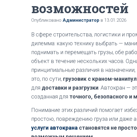
возможностей
Опубликовано
Администратор
в
13.01.2026
В сфере строительства, логистики и пр
дилемма: какую технику выбрать — ман
поднимать и перемещать грузы, обе рабо
объект в течение нескольких часов. Од
принципиальные различия в назначении,
это, по сути,
грузовик с краном-манипул
для
доставки и разгрузки
. Автокран — э
созданная для
точного, безопасного и
Понимание этих различий помогает избе
простою, повреждению груза или даже а
услуги автокрана
становятся не прост
возможным решением
.