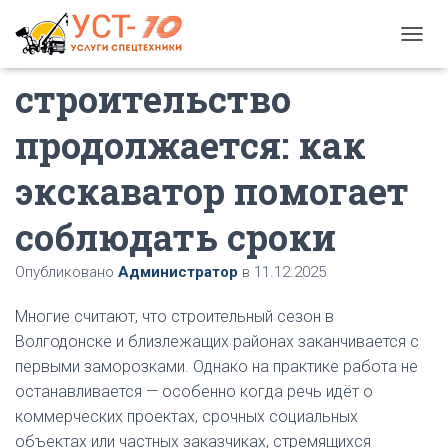
Зимнее
П
Е
строительство
Р
Е
К
продолжается: как
Л
Ю
экскаватор помогает
Ч
И
соблюдать сроки
Т
Ь
Н
Опубликовано
Администратор
в
11.12.2025
А
В
Многие считают, что строительный сезон в
И
Г
Волгодонске и близлежащих районах заканчивается с
А
первыми заморозками. Однако на практике работа не
Ц
останавливается — особенно когда речь идёт о
И
Ю
коммерческих проектах, срочных социальных
объектах или частных заказчиках, стремящихся