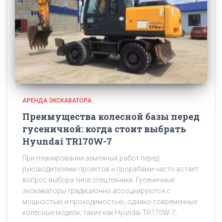
АРЕНДА ЭКСКАВАТОРА
Преимущества колесной базы перед
гусеничной: когда стоит выбрать
Hyundai TR170W-7
При планировании земляных работ перед
руководителями проектов и прорабами часто встает
вопрос выбора типа спецтехники. Гусеничные
экскаваторы традиционно ассоциируются с
мощностью и проходимостью, однако современные
колесные модели, такие как Hyundai TR170W-7,